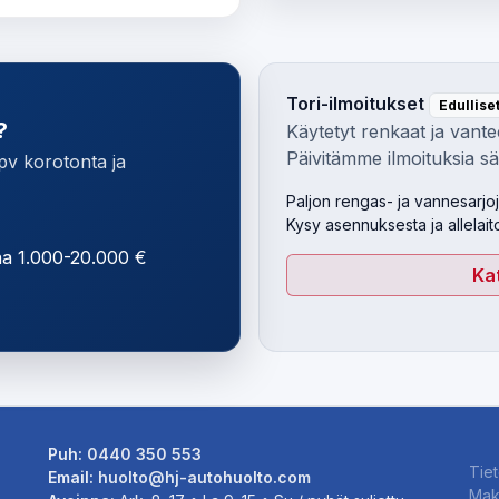
Tori-ilmoitukset
Edullise
?
Käytetyt renkaat ja vante
Päivitämme ilmoituksia sää
 pv korotonta ja
Paljon rengas- ja vannesarjo
Kysy asennuksesta ja allelait
aa 1.000-20.000 €
Kat
Puh:
0440 350 553
Tie
Email:
huolto@hj-autohuolto.com
Maks