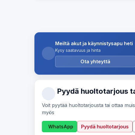
Meiltä akut ja käynnistysapu heti
Kysy saatavuus ja hinta
Ota yhteyttä
Pyydä huoltotarjous ta
Voit pyytää huoltotarjousta tai ottaa muis
myös
WhatsApp
Pyydä huoltotarjous