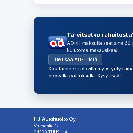
Tarvitsetko rahoitusta
AD-tili maksulla saat aina 60
kulutonta maksuaikaa!
Lue lisää AD-Tilistä
Kauttamme saatavilla myös yrityslain
nopealla päätöksellä. Kysy lisää!
HJ-Autohuolto Oy
Valimontie 12
04300 TUUSULA