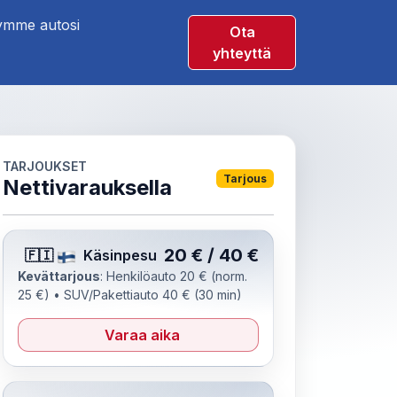
mme autosi
Ota
yhteyttä
TARJOUKSET
Tarjous
Nettivarauksella
20 € / 40 €
🇫🇮
Käsinpesu
Kevättarjous
: Henkilöauto 20 € (norm.
25 €) • SUV/Pakettiauto 40 € (30 min)
Varaa aika