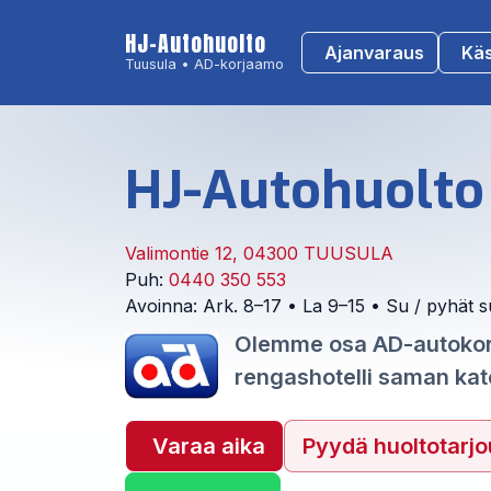
HJ-Autohuolto
Ajanvaraus
Kä
Tuusula • AD-korjaamo
HJ-Autohuolto
Valimontie 12, 04300 TUUSULA
Puh:
0440 350 553
Avoinna: Ark. 8–17 • La 9–15 • Su / pyhät su
Olemme osa AD-autokorj
rengashotelli saman kato
Varaa aika
Pyydä huoltotarjo