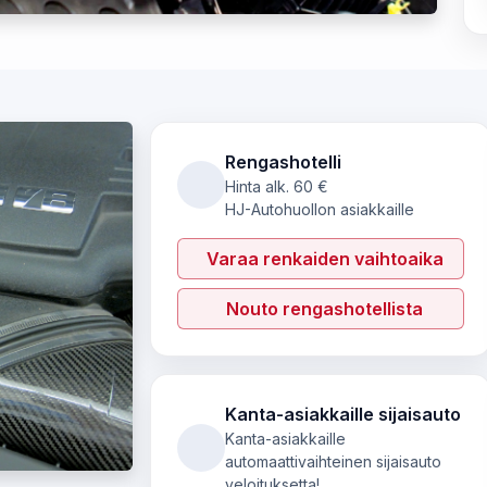
Rengashotelli
Hinta alk. 60 €
HJ-Autohuollon asiakkaille
Varaa renkaiden vaihto­aika
Nouto rengashotellista
Kanta-asiakkaille sijaisauto
Kanta-asiakkaille
automaattivaihteinen sijaisauto
veloituksetta!