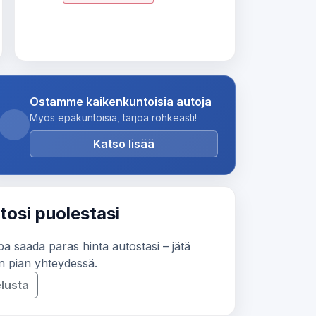
Ostamme kaikenkuntoisia autoja
Myös epäkuntoisia, tarjoa rohkeasti!
Katso lisää
si puolestasi
tapa saada paras hinta autostasi – jätä
un pian yhteydessä.
lusta