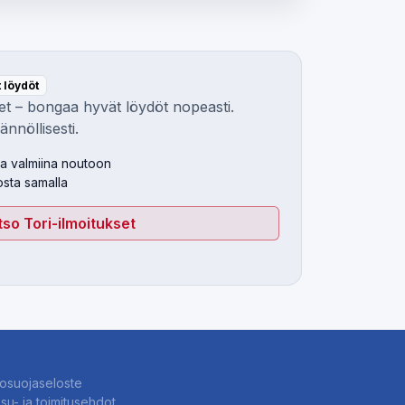
t löydöt
et – bongaa hyvät löydöt nopeasti.
nnöllisesti.
ja valmiina noutoon
osta samalla
so Tori-ilmoitukset
tosuojaseloste
u- ja toimitusehdot