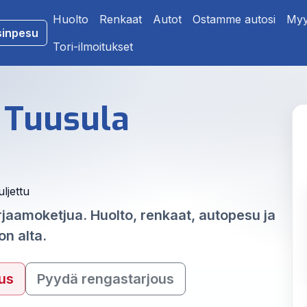
Huolto
Renkaat
Autot
Ostamme autosi
Myy
sinpesu
Tori-ilmoitukset
 Tuusula
ljettu
aamoketjua. Huolto, renkaat, autopesu ja
n alta.
us
Pyydä rengastarjous