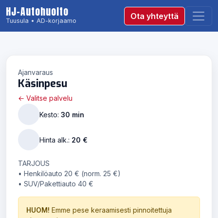
HJ-Autohuolto
Ota yhteyttä
Tuusula • AD-korjaamo
Ajanvaraus
Käsinpesu
← Valitse palvelu
Kesto:
30 min
Hinta alk.:
20 €
TARJOUS
• Henkilöauto 20 € (norm. 25 €)
• SUV/Pakettiauto 40 €
HUOM!
Emme pese keraamisesti pinnoitettuja