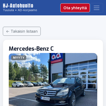
HJ-Autohuolto
Ota yhteyttä
Tuusula • AD-korjaamo
← Takaisin listaan
Mercedes-Benz C
MYYTY