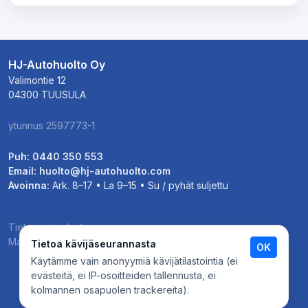
HJ-Autohuolto Oy
Valimontie 12
04300 TUUSULA
ytunnus 2597773-1
Puh:
0440 350 553
Email:
huolto@hj-autohuolto.com
Avoinna:
Ark. 8–17 • La 9–15 • Su / pyhät suljettu
Tietosuojaseloste
Maksu- ja toimitusehdot
Tietoa kävijäseurannasta
OK
Käytämme vain anonyymiä kävijätilastointia (ei
HJ-Autohuolto - © 2014-2026.
evästeitä, ei IP-osoitteiden tallennusta, ei
Kaikki oikeudet pidätetään.
kolmannen osapuolen trackereita).
Powered by
NettiSite