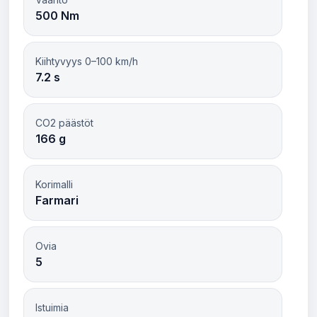
500 Nm
Kiihtyvyys 0–100 km/h
7.2 s
CO2 päästöt
166 g
Korimalli
Farmari
Ovia
5
Istuimia