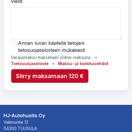
Viesti
Annan luvan käsitellä tietojani
tietosuojaselosteen mukaisesti
Varausmaksu maksetaan online-maksuna.
•
Tietosuojaseloste
•
Maksu- ja toimitusehdot
Siirry maksamaan 120 €
HJ-Autohuolto Oy
Valimontie 12
04300 TUUSULA