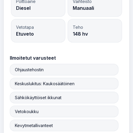
Polttoaine
Vaihteisto
Diesel
Manuaali
Vetotapa
Teho
Etuveto
148 hv
Ilmoitetut varusteet
Ohjaustehostin
Keskuslukitus: Kaukosäätöinen
Sähkökäyttöiset ikkunat
Vetokoukku
Kevytmetallivanteet